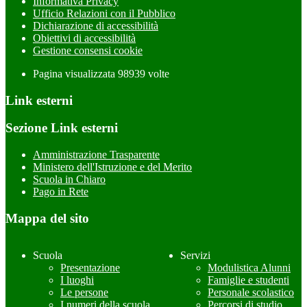
Informativa Privacy
Ufficio Relazioni con il Pubblico
Dichiarazione di accessibilità
Obiettivi di accessibilità
Gestione consensi cookie
Pagina visualizzata
98939
volte
Link esterni
Sezione Link esterni
Amministrazione Trasparente
Ministero dell'Istruzione e del Merito
Scuola in Chiaro
Pago in Rete
Mappa del sito
Scuola
Servizi
Presentazione
Modulistica Alunni
I luoghi
Famiglie e studenti
Le persone
Personale scolastico
I numeri della scuola
Percorsi di studio