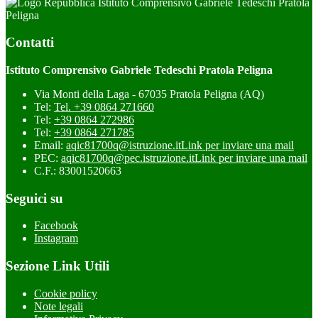
Istituto Comprensivo Gabriele Tedeschi Pratola
Peligna
Contatti
Istituto Comprensivo Gabriele Tedeschi Pratola Peligna
Via Monti della Laga - 67035 Pratola Peligna (AQ)
Tel:
Tel. +39 0864 271660
Tel:
+39 0864 272986
Tel:
+39 0864 271785
Email:
aqic81700q@istruzione.it
Link per inviare una mail
PEC:
aqic81700q@pec.istruzione.it
Link per inviare una mail
C.F.: 83001520663
Seguici su
Facebook
Instagram
Sezione Link Utili
Cookie policy
Note legali