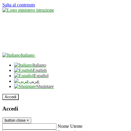
Salta al contenuto
Italiano
Italiano
English
Español
عربى
Shqiptare
Accedi
Accedi
button close
×
Nome Utente