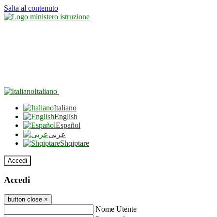
Salta al contenuto
Italiano
Italiano
English
Español
عربى
Shqiptare
Accedi
Accedi
button close
×
Nome Utente