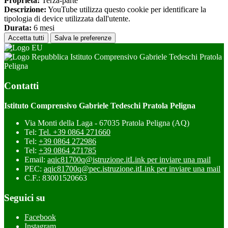
Proprieta:
Terza-parte
Descrizione:
YouTube utilizza questo cookie per identificare la
tipologia di device utilizzata dall'utente.
Durata:
6 mesi
Accetta tutti
Salva le preferenze
Istituto Comprensivo Gabriele Tedeschi Pratola
Peligna
Contatti
Istituto Comprensivo Gabriele Tedeschi Pratola Peligna
Via Monti della Laga - 67035 Pratola Peligna (AQ)
Tel:
Tel. +39 0864 271660
Tel:
+39 0864 272986
Tel:
+39 0864 271785
Email:
aqic81700q@istruzione.it
Link per inviare una mail
PEC:
aqic81700q@pec.istruzione.it
Link per inviare una mail
C.F.: 83001520663
Seguici su
Facebook
Instagram