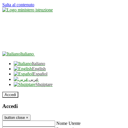
Salta al contenuto
Italiano
Italiano
English
Español
عربى
Shqiptare
Accedi
Accedi
button close
×
Nome Utente