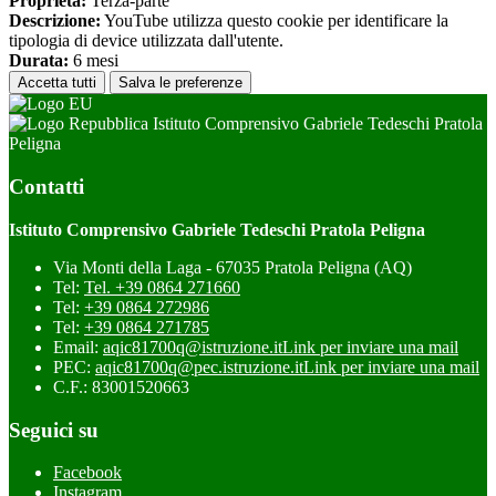
Proprieta:
Terza-parte
Descrizione:
YouTube utilizza questo cookie per identificare la
tipologia di device utilizzata dall'utente.
Durata:
6 mesi
Accetta tutti
Salva le preferenze
Istituto Comprensivo Gabriele Tedeschi Pratola
Peligna
Contatti
Istituto Comprensivo Gabriele Tedeschi Pratola Peligna
Via Monti della Laga - 67035 Pratola Peligna (AQ)
Tel:
Tel. +39 0864 271660
Tel:
+39 0864 272986
Tel:
+39 0864 271785
Email:
aqic81700q@istruzione.it
Link per inviare una mail
PEC:
aqic81700q@pec.istruzione.it
Link per inviare una mail
C.F.: 83001520663
Seguici su
Facebook
Instagram