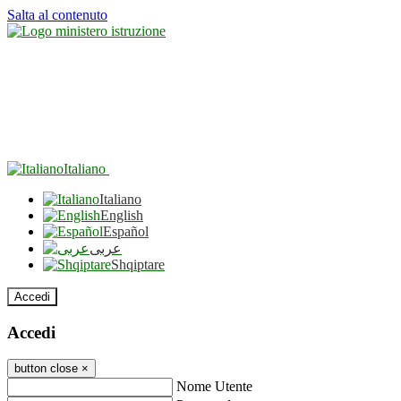
Salta al contenuto
Italiano
Italiano
English
Español
عربى
Shqiptare
Accedi
Accedi
button close
×
Nome Utente