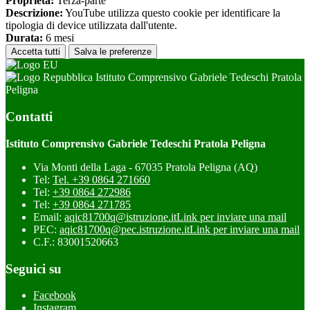
Proprieta:
Terza-parte
Descrizione:
YouTube utilizza questo cookie per identificare la
tipologia di device utilizzata dall'utente.
Durata:
6 mesi
Accetta tutti
Salva le preferenze
Istituto Comprensivo Gabriele Tedeschi Pratola
Peligna
Contatti
Istituto Comprensivo Gabriele Tedeschi Pratola Peligna
Via Monti della Laga - 67035 Pratola Peligna (AQ)
Tel:
Tel. +39 0864 271660
Tel:
+39 0864 272986
Tel:
+39 0864 271785
Email:
aqic81700q@istruzione.it
Link per inviare una mail
PEC:
aqic81700q@pec.istruzione.it
Link per inviare una mail
C.F.: 83001520663
Seguici su
Facebook
Instagram