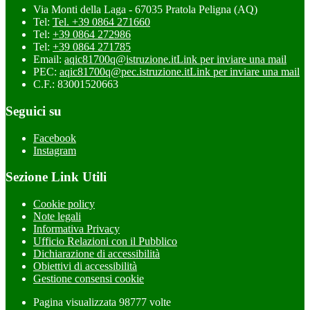
Via Monti della Laga - 67035 Pratola Peligna (AQ)
Tel:
Tel. +39 0864 271660
Tel:
+39 0864 272986
Tel:
+39 0864 271785
Email:
aqic81700q@istruzione.it
Link per inviare una mail
PEC:
aqic81700q@pec.istruzione.it
Link per inviare una mail
C.F.: 83001520663
Seguici su
Facebook
Instagram
Sezione Link Utili
Cookie policy
Note legali
Informativa Privacy
Ufficio Relazioni con il Pubblico
Dichiarazione di accessibilità
Obiettivi di accessibilità
Gestione consensi cookie
Pagina visualizzata
98777
volte