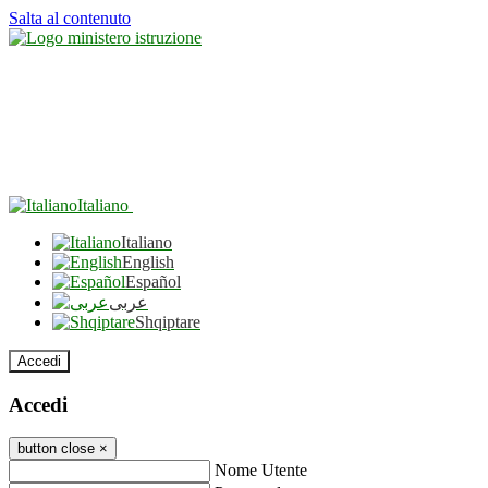
Salta al contenuto
Italiano
Italiano
English
Español
عربى
Shqiptare
Accedi
Accedi
button close
×
Nome Utente