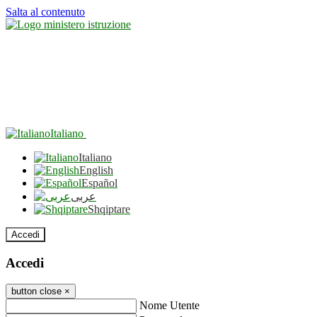
Salta al contenuto
Italiano
Italiano
English
Español
عربى
Shqiptare
Accedi
Accedi
button close
×
Nome Utente