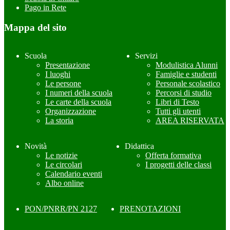
Pago in Rete
Mappa del sito
Scuola
Servizi
Presentazione
Modulistica Alunni
I luoghi
Famiglie e studenti
Le persone
Personale scolastico
I numeri della scuola
Percorsi di studio
Le carte della scuola
Libri di Testo
Organizzazione
Tutti gli utenti
La storia
AREA RISERVATA
Novità
Didattica
Le notizie
Offerta formativa
Le circolari
I progetti delle classi
Calendario eventi
Albo online
PON/PNRR/PN 2127
PRENOTAZIONI