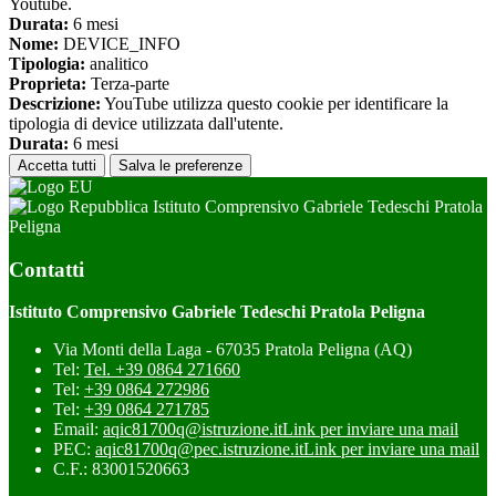
Youtube.
Durata:
6 mesi
Nome:
DEVICE_INFO
Tipologia:
analitico
Proprieta:
Terza-parte
Descrizione:
YouTube utilizza questo cookie per identificare la
tipologia di device utilizzata dall'utente.
Durata:
6 mesi
Accetta tutti
Salva le preferenze
Istituto Comprensivo Gabriele Tedeschi Pratola
Peligna
Contatti
Istituto Comprensivo Gabriele Tedeschi Pratola Peligna
Via Monti della Laga - 67035 Pratola Peligna (AQ)
Tel:
Tel. +39 0864 271660
Tel:
+39 0864 272986
Tel:
+39 0864 271785
Email:
aqic81700q@istruzione.it
Link per inviare una mail
PEC:
aqic81700q@pec.istruzione.it
Link per inviare una mail
C.F.: 83001520663