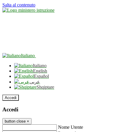
Salta al contenuto
Italiano
Italiano
English
Español
عربى
Shqiptare
Accedi
Accedi
button close
×
Nome Utente