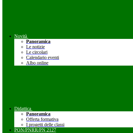
Novità
Panoramica
Le notizie
Le circolari
Calendario eventi
Albo online
Didattica
Panoramica
Offerta formativa
I progetti delle classi
PON/PNRR/PN 2127