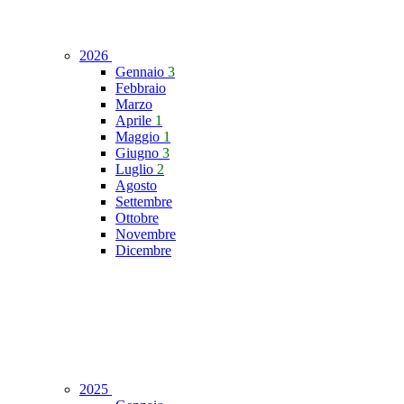
2026
Gennaio
3
Febbraio
Marzo
Aprile
1
Maggio
1
Giugno
3
Luglio
2
Agosto
Settembre
Ottobre
Novembre
Dicembre
2025