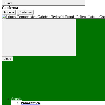
Chiudi
Conferma
Annulla
Conferma
Istituto C
close
Scuola
Panoramica