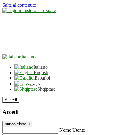
Salta al contenuto
Italiano
Italiano
English
Español
عربى
Shqiptare
Accedi
Accedi
button close
×
Nome Utente