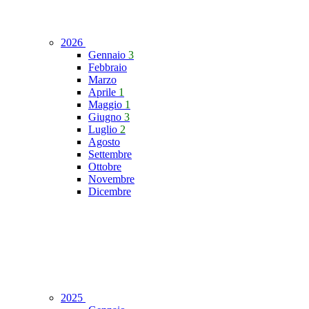
2026
Gennaio
3
Febbraio
Marzo
Aprile
1
Maggio
1
Giugno
3
Luglio
2
Agosto
Settembre
Ottobre
Novembre
Dicembre
2025