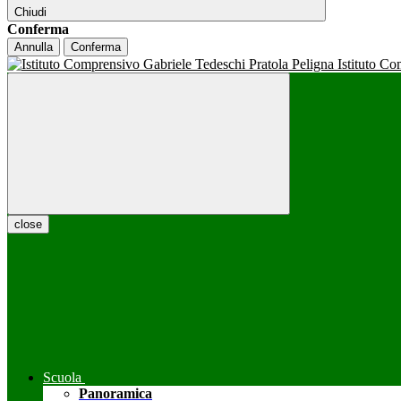
Chiudi
Conferma
Annulla
Conferma
Istituto C
close
Scuola
Panoramica