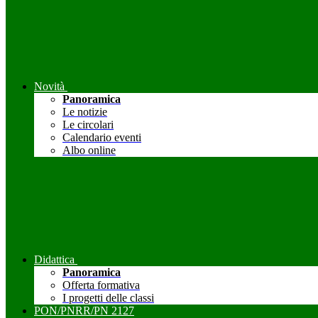
Novità
Panoramica
Le notizie
Le circolari
Calendario eventi
Albo online
Didattica
Panoramica
Offerta formativa
I progetti delle classi
PON/PNRR/PN 2127