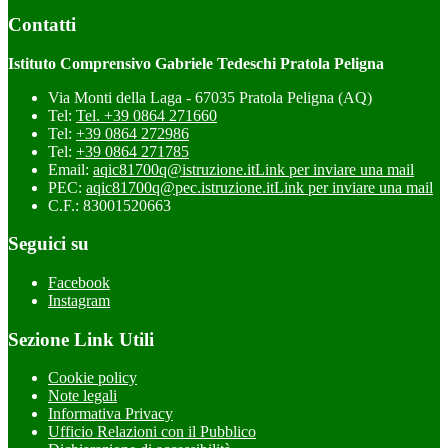
Contatti
Istituto Comprensivo Gabriele Tedeschi Pratola Peligna
Via Monti della Laga - 67035 Pratola Peligna (AQ)
Tel:
Tel. +39 0864 271660
Tel:
+39 0864 272986
Tel:
+39 0864 271785
Email:
aqic81700q@istruzione.it
Link per inviare una mail
PEC:
aqic81700q@pec.istruzione.it
Link per inviare una mail
C.F.: 83001520663
Seguici su
Facebook
Instagram
Sezione Link Utili
Cookie policy
Note legali
Informativa Privacy
Ufficio Relazioni con il Pubblico