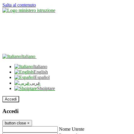
Salta al contenuto
Italiano
Italiano
English
Español
عربى
Shqiptare
Accedi
Accedi
button close
×
Nome Utente