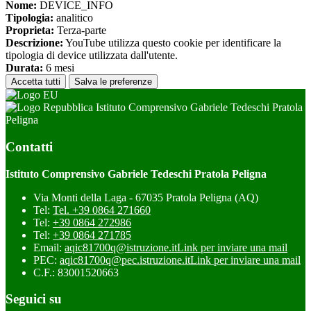
Nome:
DEVICE_INFO
Tipologia:
analitico
Proprieta:
Terza-parte
Descrizione:
YouTube utilizza questo cookie per identificare la
tipologia di device utilizzata dall'utente.
Durata:
6 mesi
Accetta tutti
Salva le preferenze
Istituto Comprensivo Gabriele Tedeschi Pratola
Peligna
Contatti
Istituto Comprensivo Gabriele Tedeschi Pratola Peligna
Via Monti della Laga - 67035 Pratola Peligna (AQ)
Tel:
Tel. +39 0864 271660
Tel:
+39 0864 272986
Tel:
+39 0864 271785
Email:
aqic81700q@istruzione.it
Link per inviare una mail
PEC:
aqic81700q@pec.istruzione.it
Link per inviare una mail
C.F.: 83001520663
Seguici su