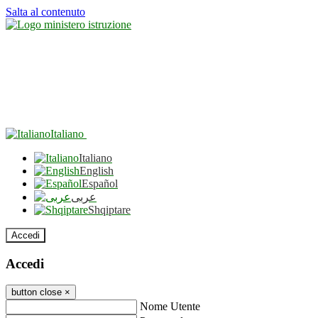
Salta al contenuto
Italiano
Italiano
English
Español
عربى
Shqiptare
Accedi
Accedi
button close
×
Nome Utente