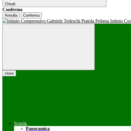
Chiudi
Conferma
Annulla
Conferma
Istituto C
close
Scuola
Panoramica