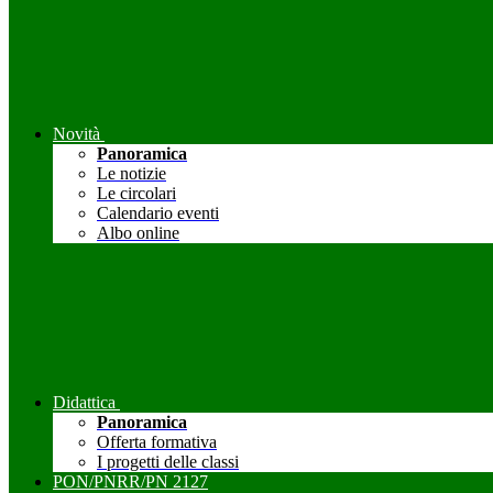
Novità
Panoramica
Le notizie
Le circolari
Calendario eventi
Albo online
Didattica
Panoramica
Offerta formativa
I progetti delle classi
PON/PNRR/PN 2127