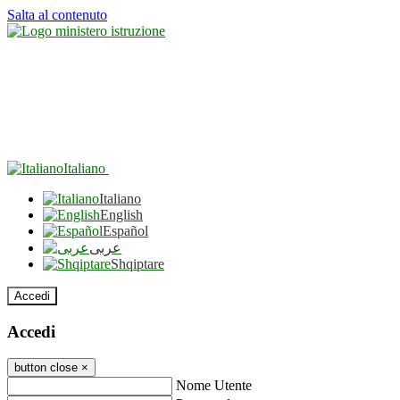
Salta al contenuto
Italiano
Italiano
English
Español
عربى
Shqiptare
Accedi
Accedi
button close
×
Nome Utente