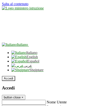
Salta al contenuto
Italiano
Italiano
English
Español
عربى
Shqiptare
Accedi
Accedi
button close
×
Nome Utente