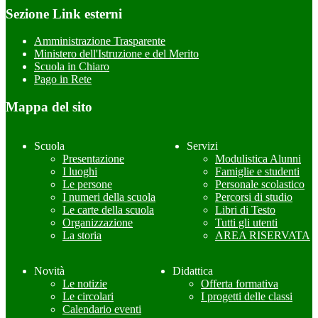
Sezione Link esterni
Amministrazione Trasparente
Ministero dell'Istruzione e del Merito
Scuola in Chiaro
Pago in Rete
Mappa del sito
Scuola
Servizi
Presentazione
Modulistica Alunni
I luoghi
Famiglie e studenti
Le persone
Personale scolastico
I numeri della scuola
Percorsi di studio
Le carte della scuola
Libri di Testo
Organizzazione
Tutti gli utenti
La storia
AREA RISERVATA
Novità
Didattica
Le notizie
Offerta formativa
Le circolari
I progetti delle classi
Calendario eventi