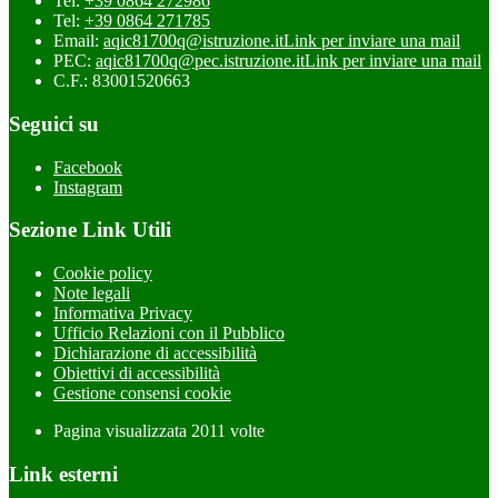
Tel:
+39 0864 272986
Tel:
+39 0864 271785
Email:
aqic81700q@istruzione.it
Link per inviare una mail
PEC:
aqic81700q@pec.istruzione.it
Link per inviare una mail
C.F.: 83001520663
Seguici su
Facebook
Instagram
Sezione Link Utili
Cookie policy
Note legali
Informativa Privacy
Ufficio Relazioni con il Pubblico
Dichiarazione di accessibilità
Obiettivi di accessibilità
Gestione consensi cookie
Pagina visualizzata
2011
volte
Link esterni