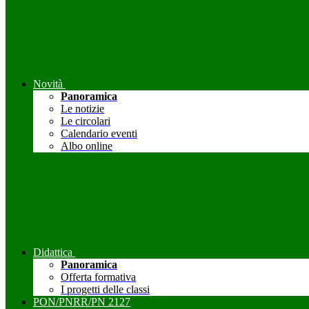
Novità
Panoramica
Le notizie
Le circolari
Calendario eventi
Albo online
Didattica
Panoramica
Offerta formativa
I progetti delle classi
PON/PNRR/PN 2127