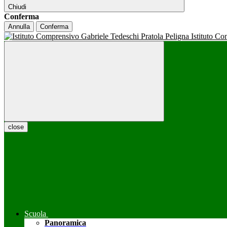
Chiudi
Conferma
Annulla
Conferma
Istituto C
close
Scuola
Panoramica