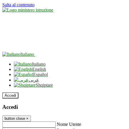
Salta al contenuto
Italiano
Italiano
English
Español
عربى
Shqiptare
Accedi
Accedi
button close
×
Nome Utente