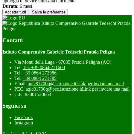
tipologia di device utilizzata dall'utente.
Durata:
6 mesi
Accetta tutti
Salva le preferenze
Istituto Comprensivo Gabriele Tedeschi Pratola
Peligna
Contatti
Istituto Comprensivo Gabriele Tedeschi Pratola Peligna
Via Monti della Laga - 67035 Pratola Peligna (AQ)
Tel:
Tel. +39 0864 271660
Tel:
+39 0864 272986
Tel:
+39 0864 271785
Email:
aqic81700q@istruzione.it
Link per inviare una mail
PEC:
aqic81700q@pec.istruzione.it
Link per inviare una mail
C.F.: 83001520663
Seguici su
Facebook
Instagram