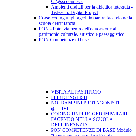
Cl@ssi connesse
Ambienti digitali per la didattica integrata -
Tedeschi: Digital Project
Corso coding unplugged: imparare facendo nella
scuola dell'infanzia
PON - Potenziamento dell'educazione al
patrimonio culturale, artistico e paesaggistico
PON Competenze di base
VISITA AL PASTIFICIO
I LIKE ENGLISH
NOI BAMBINI PROTAGONISTI
@TTIVI
CODING UNPLUGGED:IMPARARE
FACENDO NELLA SCUOLA
DELL'INFANZIA
PON COMPETENZE DI BASE Modulo
"Conoscere e raccontare Pratola"