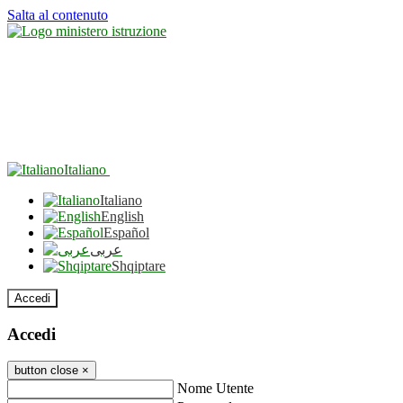
Salta al contenuto
Italiano
Italiano
English
Español
عربى
Shqiptare
Accedi
Accedi
button close
×
Nome Utente