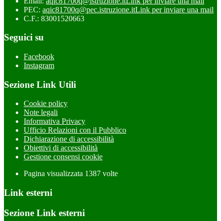
Email:
aqic81700q@istruzione.it
Link per inviare una mail
PEC:
aqic81700q@pec.istruzione.it
Link per inviare una mail
C.F.: 83001520663
Seguici su
Facebook
Instagram
Sezione Link Utili
Cookie policy
Note legali
Informativa Privacy
Ufficio Relazioni con il Pubblico
Dichiarazione di accessibilità
Obiettivi di accessibilità
Gestione consensi cookie
Pagina visualizzata
1387
volte
Link esterni
Sezione Link esterni