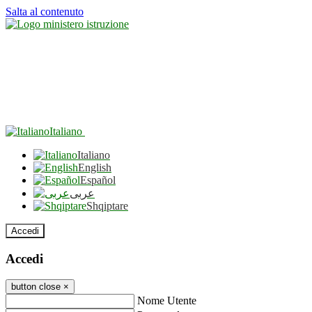
Salta al contenuto
Italiano
Italiano
English
Español
عربى
Shqiptare
Accedi
Accedi
button close
×
Nome Utente