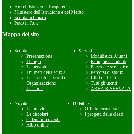
Amministrazione Trasparente
Ministero dell'Istruzione e del Merito
Scuola in Chiaro
Pago in Rete
Mappa del sito
Scuola
Servizi
Presentazione
Modulistica Alunni
I luoghi
Famiglie e studenti
Le persone
Personale scolastico
I numeri della scuola
Percorsi di studio
Le carte della scuola
Libri di Testo
Organizzazione
Tutti gli utenti
La storia
AREA RISERVATA
Novità
Didattica
Le notizie
Offerta formativa
Le circolari
I progetti delle classi
Calendario eventi
Albo online