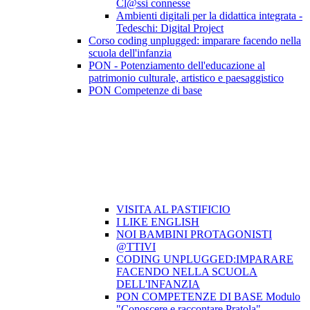
Cl@ssi connesse
Ambienti digitali per la didattica integrata -
Tedeschi: Digital Project
Corso coding unplugged: imparare facendo nella
scuola dell'infanzia
PON - Potenziamento dell'educazione al
patrimonio culturale, artistico e paesaggistico
PON Competenze di base
VISITA AL PASTIFICIO
I LIKE ENGLISH
NOI BAMBINI PROTAGONISTI
@TTIVI
CODING UNPLUGGED:IMPARARE
FACENDO NELLA SCUOLA
DELL'INFANZIA
PON COMPETENZE DI BASE Modulo
"Conoscere e raccontare Pratola"