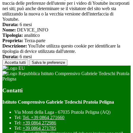
traccia delle preferenze dell'utente per i video di Youtube incorporati
nei siti; può anche determinare se il visitatore del sito web sta
utilizzando la nuova o la vecchia versione dell'interfaccia di
Youtube.
Durata:
6 mesi
Nome:
DEVICE_INFO
Tipologia:
analitico
Proprieta:
Terza-parte
Descrizione:
YouTube utilizza questo cookie per identificare la
tipologia di device utilizzata dall'utente.
Durata:
6 mesi
Accetta tutti
Salva le preferenze
Istituto Comprensivo Gabriele Tedeschi Pratola
Peligna
Contatti
Istituto Comprensivo Gabriele Tedeschi Pratola Peligna
Via Monti della Laga - 67035 Pratola Peligna (AQ)
Tel:
Tel. +39 0864 271660
Tel:
+39 0864 272986
Tel:
+39 0864 271785