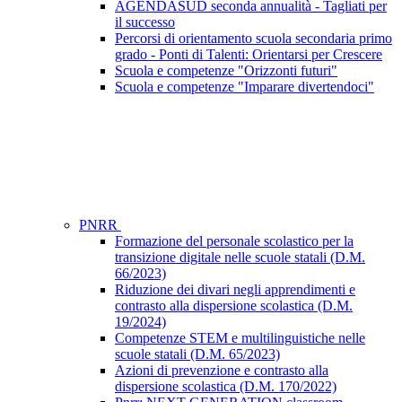
AGENDASUD seconda annualità - Tagliati per
il successo
Percorsi di orientamento scuola secondaria primo
grado - Ponti di Talenti: Orientarsi per Crescere
Scuola e competenze "Orizzonti futuri"
Scuola e competenze "Imparare divertendoci"
PNRR
Formazione del personale scolastico per la
transizione digitale nelle scuole statali (D.M.
66/2023)
Riduzione dei divari negli apprendimenti e
contrasto alla dispersione scolastica (D.M.
19/2024)
Competenze STEM e multilinguistiche nelle
scuole statali (D.M. 65/2023)
Azioni di prevenzione e contrasto alla
dispersione scolastica (D.M. 170/2022)