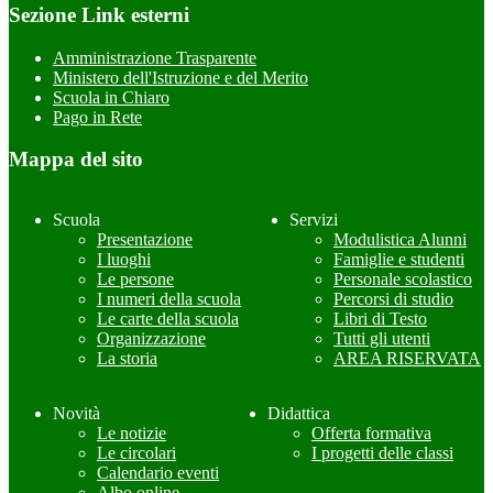
Sezione Link esterni
Amministrazione Trasparente
Ministero dell'Istruzione e del Merito
Scuola in Chiaro
Pago in Rete
Mappa del sito
Scuola
Servizi
Presentazione
Modulistica Alunni
I luoghi
Famiglie e studenti
Le persone
Personale scolastico
I numeri della scuola
Percorsi di studio
Le carte della scuola
Libri di Testo
Organizzazione
Tutti gli utenti
La storia
AREA RISERVATA
Novità
Didattica
Le notizie
Offerta formativa
Le circolari
I progetti delle classi
Calendario eventi
Albo online