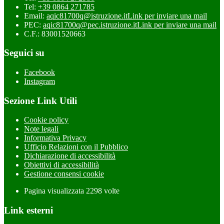
Tel:
+39 0864 271785
Email:
aqic81700q@istruzione.it
Link per inviare una mail
PEC:
aqic81700q@pec.istruzione.it
Link per inviare una mail
C.F.: 83001520663
Seguici su
Facebook
Instagram
Sezione Link Utili
Cookie policy
Note legali
Informativa Privacy
Ufficio Relazioni con il Pubblico
Dichiarazione di accessibilità
Obiettivi di accessibilità
Gestione consensi cookie
Pagina visualizzata
2298
volte
Link esterni