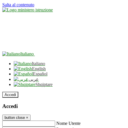
Salta al contenuto
Italiano
Italiano
English
Español
عربى
Shqiptare
Accedi
Accedi
button close
×
Nome Utente