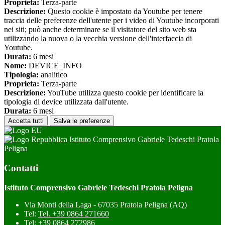
Proprieta:
Terza-parte
Descrizione:
Questo cookie è impostato da Youtube per tenere
traccia delle preferenze dell'utente per i video di Youtube incorporati
nei siti; può anche determinare se il visitatore del sito web sta
utilizzando la nuova o la vecchia versione dell'interfaccia di
Youtube.
Durata:
6 mesi
Nome:
DEVICE_INFO
Tipologia:
analitico
Proprieta:
Terza-parte
Descrizione:
YouTube utilizza questo cookie per identificare la
tipologia di device utilizzata dall'utente.
Durata:
6 mesi
Accetta tutti
Salva le preferenze
Istituto Comprensivo Gabriele Tedeschi Pratola
Peligna
Contatti
Istituto Comprensivo Gabriele Tedeschi Pratola Peligna
Via Monti della Laga - 67035 Pratola Peligna (AQ)
Tel:
Tel. +39 0864 271660
Tel:
+39 0864 272986