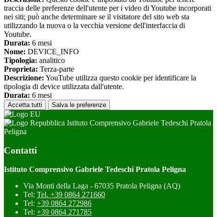
traccia delle preferenze dell'utente per i video di Youtube incorporati
nei siti; può anche determinare se il visitatore del sito web sta
utilizzando la nuova o la vecchia versione dell'interfaccia di
Youtube.
Durata:
6 mesi
Nome:
DEVICE_INFO
Tipologia:
analitico
Proprieta:
Terza-parte
Descrizione:
YouTube utilizza questo cookie per identificare la
tipologia di device utilizzata dall'utente.
Durata:
6 mesi
Accetta tutti
Salva le preferenze
Istituto Comprensivo Gabriele Tedeschi Pratola
Peligna
Contatti
Istituto Comprensivo Gabriele Tedeschi Pratola Peligna
Via Monti della Laga - 67035 Pratola Peligna (AQ)
Tel:
Tel. +39 0864 271660
Tel:
+39 0864 272986
Tel:
+39 0864 271785