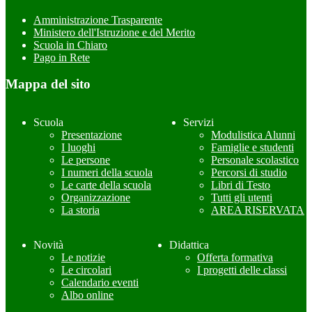
Amministrazione Trasparente
Ministero dell'Istruzione e del Merito
Scuola in Chiaro
Pago in Rete
Mappa del sito
Scuola
Servizi
Presentazione
Modulistica Alunni
I luoghi
Famiglie e studenti
Le persone
Personale scolastico
I numeri della scuola
Percorsi di studio
Le carte della scuola
Libri di Testo
Organizzazione
Tutti gli utenti
La storia
AREA RISERVATA
Novità
Didattica
Le notizie
Offerta formativa
Le circolari
I progetti delle classi
Calendario eventi
Albo online