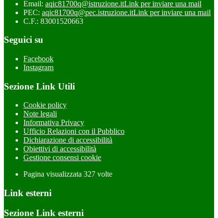
Email:
aqic81700q@istruzione.it
Link per inviare una mail
PEC:
aqic81700q@pec.istruzione.it
Link per inviare una mail
C.F.: 83001520663
Seguici su
Facebook
Instagram
Sezione Link Utili
Cookie policy
Note legali
Informativa Privacy
Ufficio Relazioni con il Pubblico
Dichiarazione di accessibilità
Obiettivi di accessibilità
Gestione consensi cookie
Pagina visualizzata
327
volte
Link esterni
Sezione Link esterni