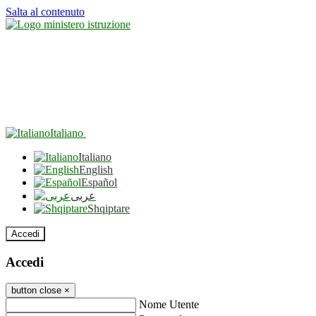
Salta al contenuto
Italiano
Italiano
English
Español
عربى
Shqiptare
Accedi
Accedi
button close
×
Nome Utente