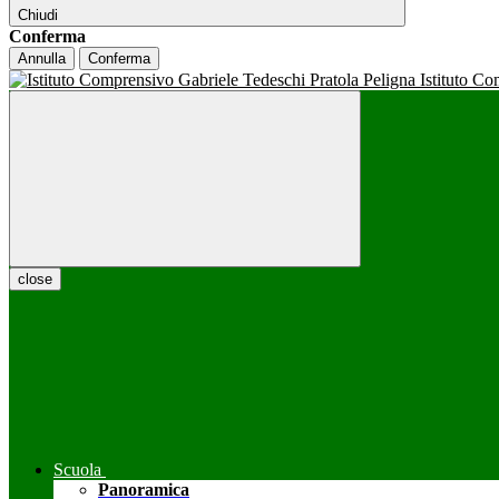
Chiudi
Conferma
Annulla
Conferma
Istituto C
close
Scuola
Panoramica