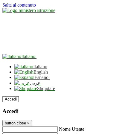
Salta al contenuto
Italiano
Italiano
English
Español
عربى
Shqiptare
Accedi
Accedi
button close
×
Nome Utente