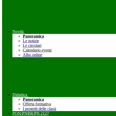
Novità
Panoramica
Le notizie
Le circolari
Calendario eventi
Albo online
Didattica
Panoramica
Offerta formativa
I progetti delle classi
PON/PNRR/PN 2127