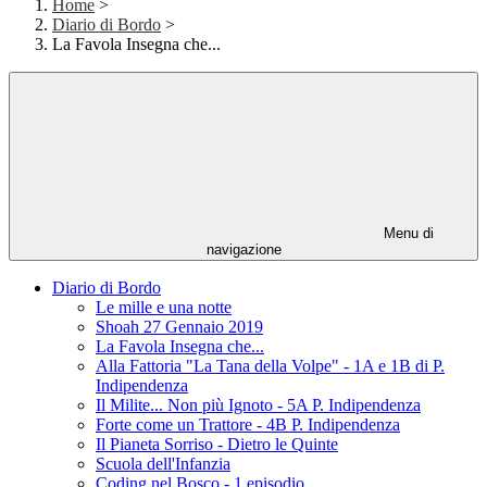
Home
>
Diario di Bordo
>
La Favola Insegna che...
Menu di
navigazione
Diario di Bordo
Le mille e una notte
Shoah 27 Gennaio 2019
La Favola Insegna che...
Alla Fattoria "La Tana della Volpe" - 1A e 1B di P.
Indipendenza
Il Milite... Non più Ignoto - 5A P. Indipendenza
Forte come un Trattore - 4B P. Indipendenza
Il Pianeta Sorriso - Dietro le Quinte
Scuola dell'Infanzia
Coding nel Bosco - 1 episodio