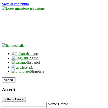
Salta al contenuto
Italiano
Italiano
English
Español
عربى
Shqiptare
Accedi
Accedi
button close
×
Nome Utente