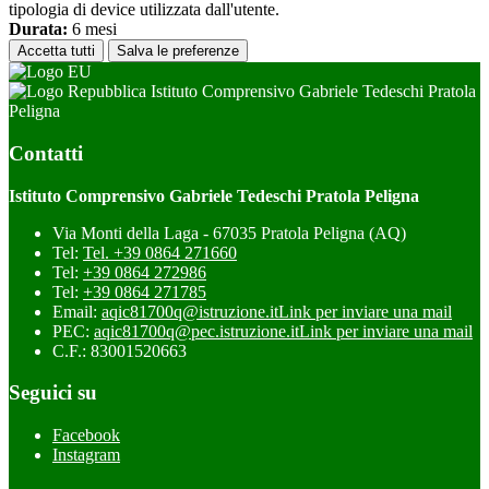
tipologia di device utilizzata dall'utente.
Durata:
6 mesi
Accetta tutti
Salva le preferenze
Istituto Comprensivo Gabriele Tedeschi Pratola
Peligna
Contatti
Istituto Comprensivo Gabriele Tedeschi Pratola Peligna
Via Monti della Laga - 67035 Pratola Peligna (AQ)
Tel:
Tel. +39 0864 271660
Tel:
+39 0864 272986
Tel:
+39 0864 271785
Email:
aqic81700q@istruzione.it
Link per inviare una mail
PEC:
aqic81700q@pec.istruzione.it
Link per inviare una mail
C.F.: 83001520663
Seguici su
Facebook
Instagram