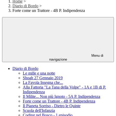
Home
>
Diario di Bordo
>
Forte come un Trattore - 4B P. Indipendenza
Menu di
navigazione
Diario di Bordo
Le mille e una notte
Shoah 27 Gennaio 2019
La Favola Insegna che...
Alla Fattoria "La Tana della Volpe" - 1A e 1B di P.
Indipendenza
Il Milite... Non più Ignoto - 5A P. Indipendenza
Forte come un Trattore - 4B P. Indipendenza
Il Pianeta Sorriso - Dietro le Quinte
Scuola dell'Infanzia
Coding nel Bosco - 1 episodio