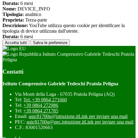
Durata:
6 mesi
Nome:
DEVICE_INFO
Tipologia:
analitico
Proprieta:
Terza-parte
Descrizione:
YouTube utilizza questo cookie per identificare la
tipologia di device utilizzata dall'utente.
Durata:
6 mesi
Accetta tutti
Salva le preferenze
Istituto Comprensivo Gabriele Tedeschi Pratola
Peligna
Contatti
Istituto Comprensivo Gabriele Tedeschi Pratola Peligna
Via Monti della Laga - 67035 Pratola Peligna (AQ)
Tel:
Tel. +39 0864 271660
Tel:
+39 0864 272986
Tel:
+39 0864 271785
Email:
aqic81700q@istruzione.it
Link per inviare una mail
PEC:
aqic81700q@pec.istruzione.it
Link per inviare una mail
C.F.: 83001520663