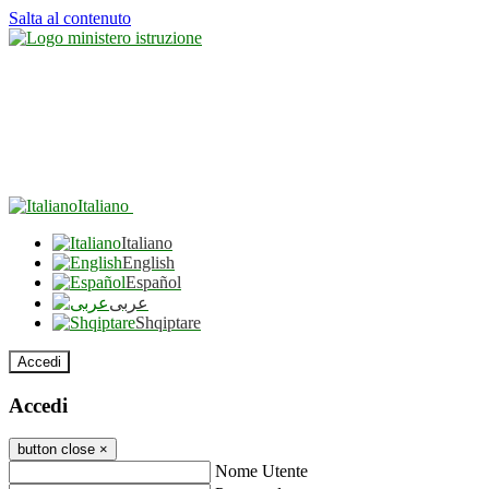
Salta al contenuto
Italiano
Italiano
English
Español
عربى
Shqiptare
Accedi
Accedi
button close
×
Nome Utente