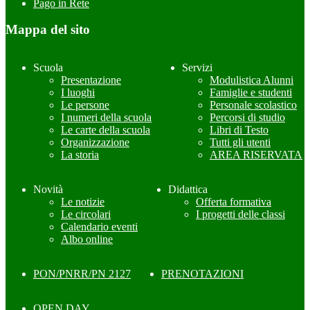
Pago in Rete
Mappa del sito
Scuola
Servizi
Presentazione
Modulistica Alunni
I luoghi
Famiglie e studenti
Le persone
Personale scolastico
I numeri della scuola
Percorsi di studio
Le carte della scuola
Libri di Testo
Organizzazione
Tutti gli utenti
La storia
AREA RISERVATA
Novità
Didattica
Le notizie
Offerta formativa
Le circolari
I progetti delle classi
Calendario eventi
Albo online
PON/PNRR/PN 2127
PRENOTAZIONI
OPEN DAY