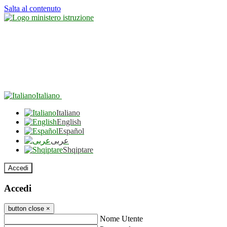
Salta al contenuto
Italiano
Italiano
English
Español
عربى
Shqiptare
Accedi
Accedi
button close
×
Nome Utente