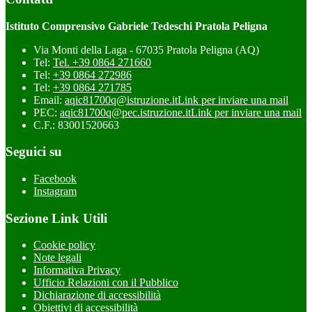
Istituto Comprensivo Gabriele Tedeschi Pratola Peligna
Via Monti della Laga - 67035 Pratola Peligna (AQ)
Tel:
Tel. +39 0864 271660
Tel:
+39 0864 272986
Tel:
+39 0864 271785
Email:
aqic81700q@istruzione.it
Link per inviare una mail
PEC:
aqic81700q@pec.istruzione.it
Link per inviare una mail
C.F.: 83001520663
Seguici su
Facebook
Instagram
Sezione Link Utili
Cookie policy
Note legali
Informativa Privacy
Ufficio Relazioni con il Pubblico
Dichiarazione di accessibilità
Obiettivi di accessibilità