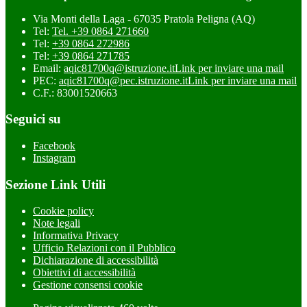
Via Monti della Laga - 67035 Pratola Peligna (AQ)
Tel:
Tel. +39 0864 271660
Tel:
+39 0864 272986
Tel:
+39 0864 271785
Email:
aqic81700q@istruzione.it
Link per inviare una mail
PEC:
aqic81700q@pec.istruzione.it
Link per inviare una mail
C.F.: 83001520663
Seguici su
Facebook
Instagram
Sezione Link Utili
Cookie policy
Note legali
Informativa Privacy
Ufficio Relazioni con il Pubblico
Dichiarazione di accessibilità
Obiettivi di accessibilità
Gestione consensi cookie