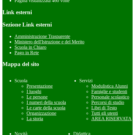
Pagina visualizzata
460
volte
Link esterni
Sezione Link esterni
Amministrazione Trasparente
Ministero dell'Istruzione e del Merito
Scuola in Chiaro
Pago in Rete
Mappa del sito
Scuola
Servizi
Presentazione
Modulistica Alunni
I luoghi
Famiglie e studenti
Le persone
Personale scolastico
I numeri della scuola
Percorsi di studio
Le carte della scuola
Libri di Testo
Organizzazione
Tutti gli utenti
La storia
AREA RISERVATA
Novità
Didattica