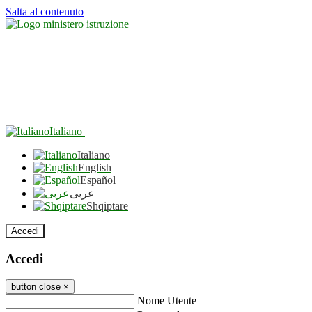
Salta al contenuto
Italiano
Italiano
English
Español
عربى
Shqiptare
Accedi
Accedi
button close
×
Nome Utente