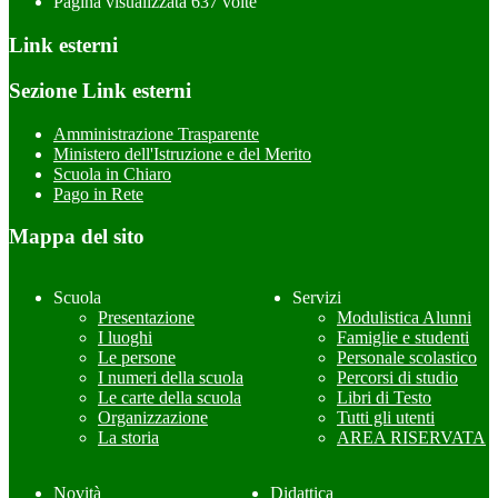
Pagina visualizzata
637
volte
Link esterni
Sezione Link esterni
Amministrazione Trasparente
Ministero dell'Istruzione e del Merito
Scuola in Chiaro
Pago in Rete
Mappa del sito
Scuola
Servizi
Presentazione
Modulistica Alunni
I luoghi
Famiglie e studenti
Le persone
Personale scolastico
I numeri della scuola
Percorsi di studio
Le carte della scuola
Libri di Testo
Organizzazione
Tutti gli utenti
La storia
AREA RISERVATA
Novità
Didattica