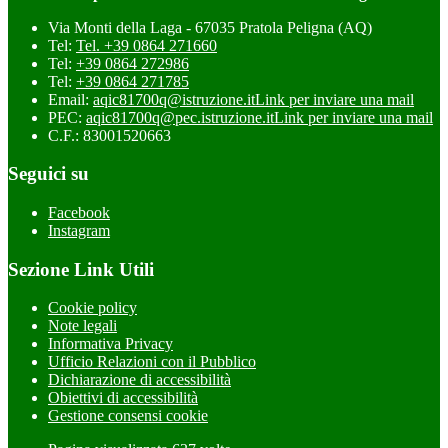
Via Monti della Laga - 67035 Pratola Peligna (AQ)
Tel:
Tel. +39 0864 271660
Tel:
+39 0864 272986
Tel:
+39 0864 271785
Email:
aqic81700q@istruzione.it
Link per inviare una mail
PEC:
aqic81700q@pec.istruzione.it
Link per inviare una mail
C.F.: 83001520663
Seguici su
Facebook
Instagram
Sezione Link Utili
Cookie policy
Note legali
Informativa Privacy
Ufficio Relazioni con il Pubblico
Dichiarazione di accessibilità
Obiettivi di accessibilità
Gestione consensi cookie