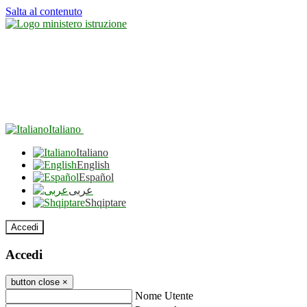
Salta al contenuto
Italiano
Italiano
English
Español
عربى
Shqiptare
Accedi
Accedi
button close
×
Nome Utente