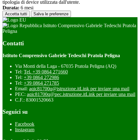
tipologia di device utilizzata dall'utente.
Durata:
6 mesi
Accetta tutti
Salva le preferenze
Istituto Comprensivo Gabriele Tedeschi Pratola
Peligna
Contatti
Istituto Comprensivo Gabriele Tedeschi Pratola Peligna
Via Monti della Laga - 67035 Pratola Peligna (AQ)
Tel:
Tel. +39 0864 271660
Tel:
+39 0864 272986
Tel:
+39 0864 271785
Email:
aqic81700q@istruzione.it
Link per inviare una mail
PEC:
aqic81700q@pec.istruzione.it
Link per inviare una mail
C.F.: 83001520663
Seguici su
Facebook
Instagram