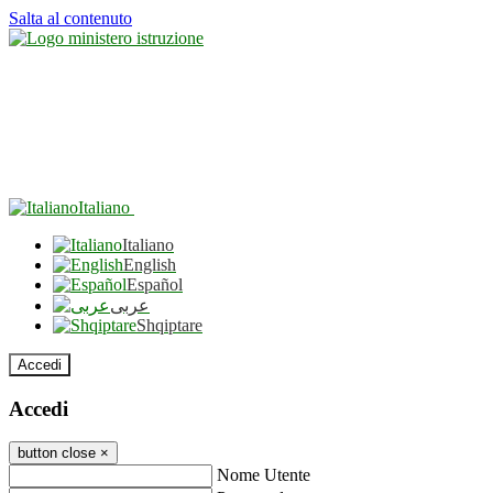
Salta al contenuto
Italiano
Italiano
English
Español
عربى
Shqiptare
Accedi
Accedi
button close
×
Nome Utente