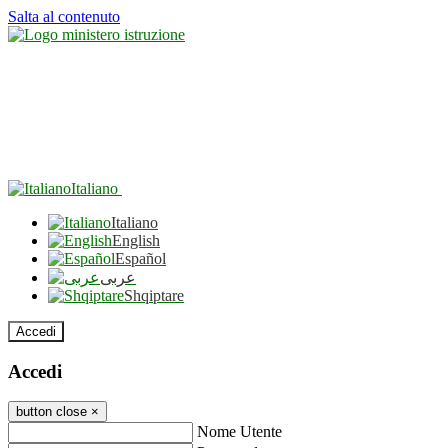
Salta al contenuto
Italiano
Italiano
English
Español
عربى
Shqiptare
Accedi
Accedi
button close
×
Nome Utente