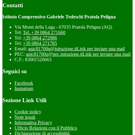
Contatti
Istituto Comprensivo Gabriele Tedeschi Pratola Peligna
Via Monti della Laga - 67035 Pratola Peligna (AQ)
Tel:
Tel. +39 0864 271660
Tel:
+39 0864 272986
Tel:
+39 0864 271785
Email:
aqic81700q@istruzione.it
Link per inviare una mail
PEC:
aqic81700q@pec.istruzione.it
Link per inviare una mail
C.F.: 83001520663
Seguici su
Facebook
Instagram
Sezione Link Utili
Cookie policy
Note legali
Informativa Privacy
Ufficio Relazioni con il Pubblico
Dichiarazione di accessibilità