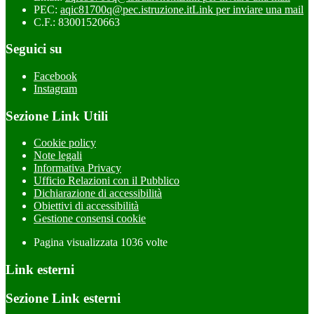
PEC:
aqic81700q@pec.istruzione.it
Link per inviare una mail
C.F.: 83001520663
Seguici su
Facebook
Instagram
Sezione Link Utili
Cookie policy
Note legali
Informativa Privacy
Ufficio Relazioni con il Pubblico
Dichiarazione di accessibilità
Obiettivi di accessibilità
Gestione consensi cookie
Pagina visualizzata
1036
volte
Link esterni
Sezione Link esterni