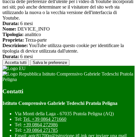
traccia delle preferenze dell'utente per i video di Youtube incorporati
nei siti; può anche determinare se il visitatore del sito web sta
utilizzando la nuova o la vecchia versione dell'interfaccia di
Youtube.
Durata:
6 mesi
Nome:
DEVICE_INFO
Tipologia:
analitico
Proprieta:
Terza-parte
Descrizione:
YouTube utilizza questo cookie per identificare la
tipologia di device utilizzata dall'utente.
Durata:
6 mesi
Accetta tutti
Salva le preferenze
Istituto Comprensivo Gabriele Tedeschi Pratola
Peligna
Contatti
Istituto Comprensivo Gabriele Tedeschi Pratola Peligna
Via Monti della Laga - 67035 Pratola Peligna (AQ)
Tel:
Tel. +39 0864 271660
Tel:
+39 0864 272986
Tel:
+39 0864 271785
Email:
aqic81700q@istruzione.it
Link per inviare una mail