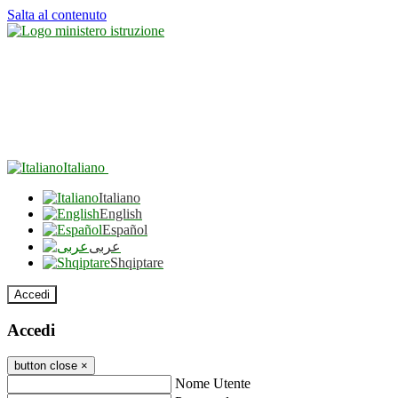
Salta al contenuto
Italiano
Italiano
English
Español
عربى
Shqiptare
Accedi
Accedi
button close
×
Nome Utente