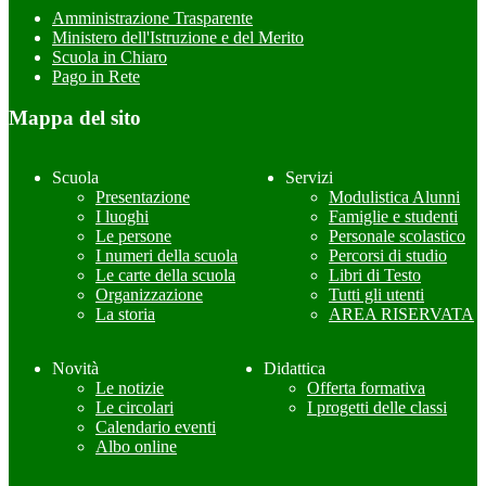
Amministrazione Trasparente
Ministero dell'Istruzione e del Merito
Scuola in Chiaro
Pago in Rete
Mappa del sito
Scuola
Servizi
Presentazione
Modulistica Alunni
I luoghi
Famiglie e studenti
Le persone
Personale scolastico
I numeri della scuola
Percorsi di studio
Le carte della scuola
Libri di Testo
Organizzazione
Tutti gli utenti
La storia
AREA RISERVATA
Novità
Didattica
Le notizie
Offerta formativa
Le circolari
I progetti delle classi
Calendario eventi
Albo online