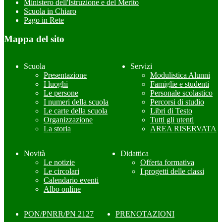
Ministero dell'Istruzione e del Merito
Scuola in Chiaro
Pago in Rete
Mappa del sito
Scuola
Servizi
Presentazione
Modulistica Alunni
I luoghi
Famiglie e studenti
Le persone
Personale scolastico
I numeri della scuola
Percorsi di studio
Le carte della scuola
Libri di Testo
Organizzazione
Tutti gli utenti
La storia
AREA RISERVATA
Novità
Didattica
Le notizie
Offerta formativa
Le circolari
I progetti delle classi
Calendario eventi
Albo online
PON/PNRR/PN 2127
PRENOTAZIONI