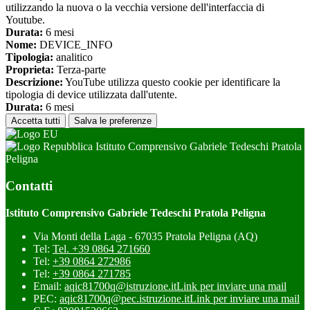
utilizzando la nuova o la vecchia versione dell'interfaccia di
Youtube.
Durata:
6 mesi
Nome:
DEVICE_INFO
Tipologia:
analitico
Proprieta:
Terza-parte
Descrizione:
YouTube utilizza questo cookie per identificare la
tipologia di device utilizzata dall'utente.
Durata:
6 mesi
Accetta tutti
Salva le preferenze
Istituto Comprensivo Gabriele Tedeschi Pratola
Peligna
Contatti
Istituto Comprensivo Gabriele Tedeschi Pratola Peligna
Via Monti della Laga - 67035 Pratola Peligna (AQ)
Tel:
Tel. +39 0864 271660
Tel:
+39 0864 272986
Tel:
+39 0864 271785
Email:
aqic81700q@istruzione.it
Link per inviare una mail
PEC:
aqic81700q@pec.istruzione.it
Link per inviare una mail