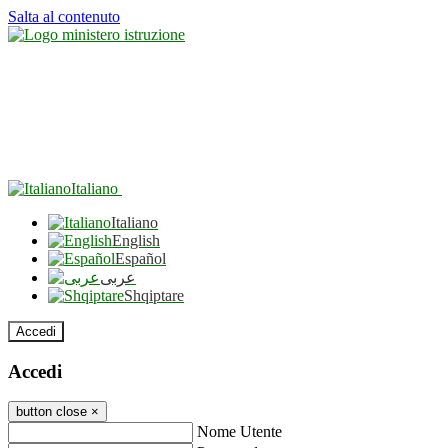
Salta al contenuto
Italiano
Italiano
English
Español
عربى
Shqiptare
Accedi
Accedi
button close
×
Nome Utente