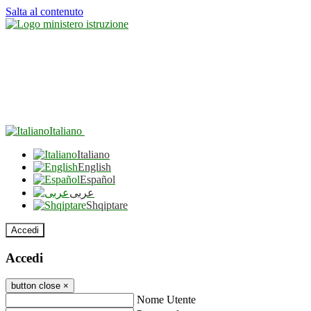
Salta al contenuto
Italiano
Italiano
English
Español
عربى
Shqiptare
Accedi
Accedi
button close
×
Nome Utente