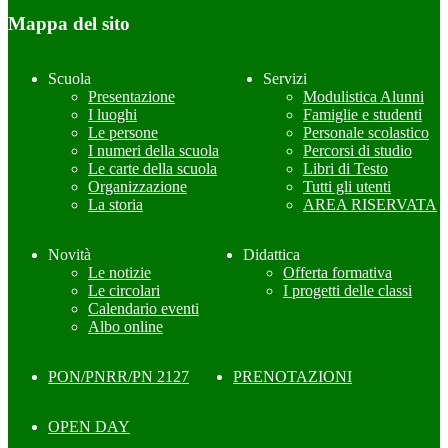
Mappa del sito
Scuola
Servizi
Presentazione
Modulistica Alunni
I luoghi
Famiglie e studenti
Le persone
Personale scolastico
I numeri della scuola
Percorsi di studio
Le carte della scuola
Libri di Testo
Organizzazione
Tutti gli utenti
La storia
AREA RISERVATA
Novità
Didattica
Le notizie
Offerta formativa
Le circolari
I progetti delle classi
Calendario eventi
Albo online
PON/PNRR/PN 2127
PRENOTAZIONI
OPEN DAY