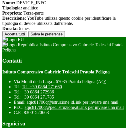
Nome:
DEVICE_INFO
Tipologia:
analitico
Proprieta:
Terza-parte
Descrizione:
YouTube utilizza questo cookie per identificare la
tipologia di device utilizzata dall'utente.
Durata:
6 mesi
Accetta tutti
Salva le preferenze
Istituto Comprensivo Gabriele Tedeschi Pratola
Peligna
Contatti
Istituto Comprensivo Gabriele Tedeschi Pratola Peligna
Via Monti della Laga - 67035 Pratola Peligna (AQ)
Tel:
Tel. +39 0864 271660
Tel:
+39 0864 272986
Tel:
+39 0864 271785
Email:
aqic81700q@istruzione.it
Link per inviare una mail
PEC:
aqic81700q@pec.istruzione.it
Link per inviare una mail
C.F.: 83001520663
Seguici su