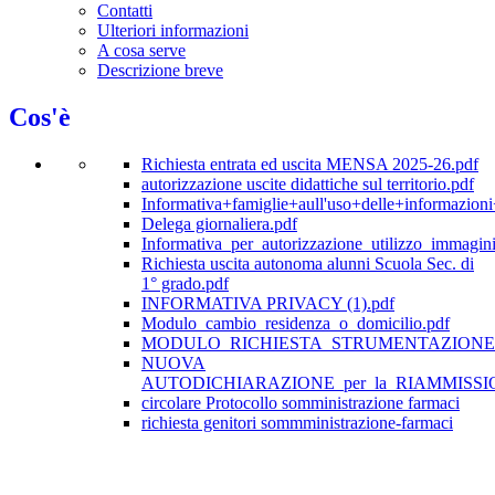
Contatti
Ulteriori informazioni
A cosa serve
Descrizione breve
Cos'è
Richiesta entrata ed uscita MENSA 2025-26.pdf
autorizzazione uscite didattiche sul territorio.pdf
Informativa+famiglie+aull'uso+delle+informazioni
Delega giornaliera.pdf
Informativa_per_autorizzazione_utilizzo_immagin
Richiesta uscita autonoma alunni Scuola Sec. di
1° grado.pdf
INFORMATIVA PRIVACY (1).pdf
Modulo_cambio_residenza_o_domicilio.pdf
MODULO_RICHIESTA_STRUMENTAZIONE_
NUOVA
AUTODICHIARAZIONE_per_la_RIAMMISSI
circolare Protocollo somministrazione farmaci
richiesta genitori sommministrazione-farmaci