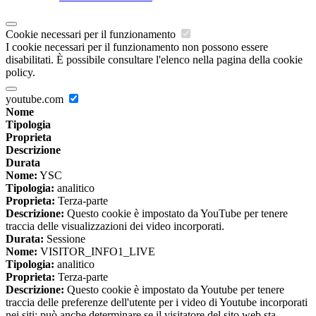
Cookie necessari per il funzionamento
I cookie necessari per il funzionamento non possono essere
disabilitati. È possibile consultare l'elenco nella pagina della cookie
policy.
youtube.com
Nome
Tipologia
Proprieta
Descrizione
Durata
Nome:
YSC
Tipologia:
analitico
Proprieta:
Terza-parte
Descrizione:
Questo cookie è impostato da YouTube per tenere
traccia delle visualizzazioni dei video incorporati.
Durata:
Sessione
Nome:
VISITOR_INFO1_LIVE
Tipologia:
analitico
Proprieta:
Terza-parte
Descrizione:
Questo cookie è impostato da Youtube per tenere
traccia delle preferenze dell'utente per i video di Youtube incorporati
nei siti; può anche determinare se il visitatore del sito web sta