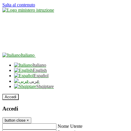
Salta al contenuto
Italiano
Italiano
English
Español
عربى
Shqiptare
Accedi
Accedi
button close
×
Nome Utente