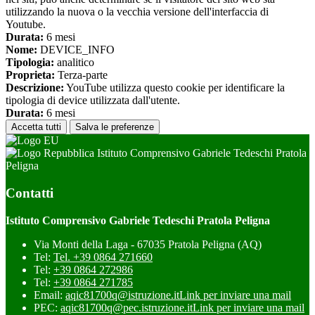
utilizzando la nuova o la vecchia versione dell'interfaccia di
Youtube.
Durata:
6 mesi
Nome:
DEVICE_INFO
Tipologia:
analitico
Proprieta:
Terza-parte
Descrizione:
YouTube utilizza questo cookie per identificare la
tipologia di device utilizzata dall'utente.
Durata:
6 mesi
Accetta tutti
Salva le preferenze
Istituto Comprensivo Gabriele Tedeschi Pratola
Peligna
Contatti
Istituto Comprensivo Gabriele Tedeschi Pratola Peligna
Via Monti della Laga - 67035 Pratola Peligna (AQ)
Tel:
Tel. +39 0864 271660
Tel:
+39 0864 272986
Tel:
+39 0864 271785
Email:
aqic81700q@istruzione.it
Link per inviare una mail
PEC:
aqic81700q@pec.istruzione.it
Link per inviare una mail