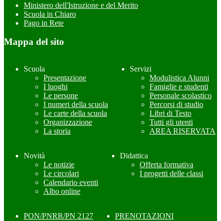
Ministero dell'Istruzione e del Merito
Scuola in Chiaro
Pago in Rete
Mappa del sito
Scuola
Servizi
Presentazione
Modulistica Alunni
I luoghi
Famiglie e studenti
Le persone
Personale scolastico
I numeri della scuola
Percorsi di studio
Le carte della scuola
Libri di Testo
Organizzazione
Tutti gli utenti
La storia
AREA RISERVATA
Novità
Didattica
Le notizie
Offerta formativa
Le circolari
I progetti delle classi
Calendario eventi
Albo online
PON/PNRR/PN 2127
PRENOTAZIONI