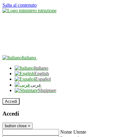
Salta al contenuto
Italiano
Italiano
English
Español
عربى
Shqiptare
Accedi
Accedi
button close
×
Nome Utente