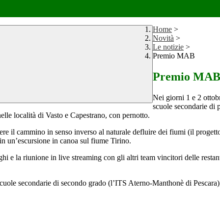
Home
>
Novità
>
Le notizie
>
Premio MAB
Premio MA
Nei giorni 1 e 2 ottob
scuole secondarie di 
elle località di Vasto e Capestrano, con pernotto.
e il cammino in senso inverso al naturale defluire dei fiumi (il progetto
e in un’escursione in canoa sul fiume Tirino.
 e la riunione in live streaming con gli altri team vincitori delle restanti 
 scuole secondarie di secondo grado (l’ITS Aterno-Manthonè di Pescara), s