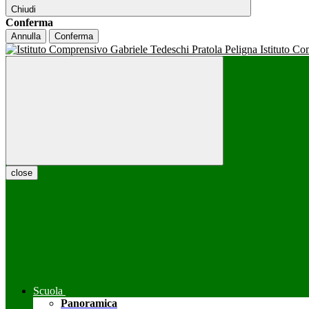
Chiudi
Conferma
Annulla
Conferma
Istituto C
close
Scuola
Panoramica