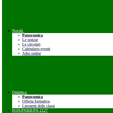
Novità
Panoramica
Le notizie
Le circolari
Calendario eventi
Albo online
Didattica
Panoramica
Offerta formativa
I progetti delle classi
PON/PNRR/PN 2127