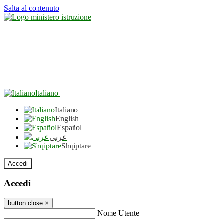
Salta al contenuto
Italiano
Italiano
English
Español
عربى
Shqiptare
Accedi
Accedi
button close
×
Nome Utente