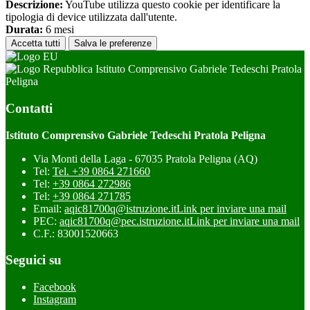
Descrizione:
YouTube utilizza questo cookie per identificare la
tipologia di device utilizzata dall'utente.
Durata:
6 mesi
Accetta tutti
Salva le preferenze
Istituto Comprensivo Gabriele Tedeschi Pratola
Peligna
Contatti
Istituto Comprensivo Gabriele Tedeschi Pratola Peligna
Via Monti della Laga - 67035 Pratola Peligna (AQ)
Tel:
Tel. +39 0864 271660
Tel:
+39 0864 272986
Tel:
+39 0864 271785
Email:
aqic81700q@istruzione.it
Link per inviare una mail
PEC:
aqic81700q@pec.istruzione.it
Link per inviare una mail
C.F.: 83001520663
Seguici su
Facebook
Instagram