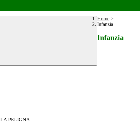
Home
>
Infanzia
Infanzia
TOLA PELIGNA