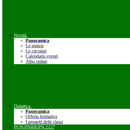
Novità
Panoramica
Le notizie
Le circolari
Calendario eventi
Albo online
Didattica
Panoramica
Offerta formativa
I progetti delle classi
PON/PNRR/PN 2127