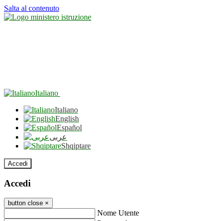
Salta al contenuto
Italiano
Italiano
English
Español
عربى
Shqiptare
Accedi
Accedi
button close
×
Nome Utente