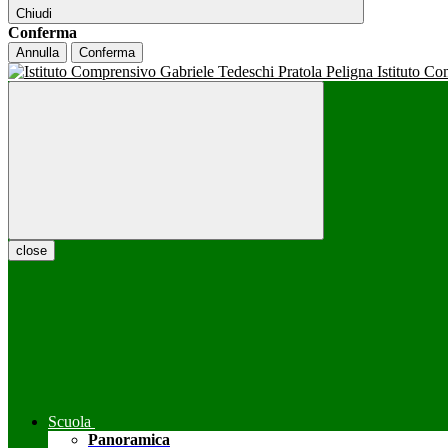
Chiudi
Conferma
Annulla
Conferma
Istituto C
close
Scuola
Panoramica