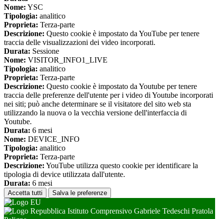
Nome:
YSC
Tipologia:
analitico
Proprieta:
Terza-parte
Descrizione:
Questo cookie è impostato da YouTube per tenere
traccia delle visualizzazioni dei video incorporati.
Durata:
Sessione
Nome:
VISITOR_INFO1_LIVE
Tipologia:
analitico
Proprieta:
Terza-parte
Descrizione:
Questo cookie è impostato da Youtube per tenere
traccia delle preferenze dell'utente per i video di Youtube incorporati
nei siti; può anche determinare se il visitatore del sito web sta
utilizzando la nuova o la vecchia versione dell'interfaccia di
Youtube.
Durata:
6 mesi
Nome:
DEVICE_INFO
Tipologia:
analitico
Proprieta:
Terza-parte
Descrizione:
YouTube utilizza questo cookie per identificare la
tipologia di device utilizzata dall'utente.
Durata:
6 mesi
Accetta tutti
Salva le preferenze
Istituto Comprensivo Gabriele Tedeschi Pratola