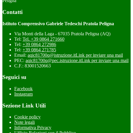
Peligna
Contatti
Istituto Comprensivo Gabriele Tedeschi Pratola Peligna
Via Monti della Laga - 67035 Pratola Peligna (AQ)
Tel:
Tel. +39 0864 271660
Tel:
+39 0864 272986
Tel:
+39 0864 271785
Email:
aqic81700q@istruzione.it
Link per inviare una mail
PEC:
aqic81700q@pec.istruzione.it
Link per inviare una mail
C.F.: 83001520663
Seguici su
Facebook
Instagram
Sezione Link Utili
Cookie policy
Note legali
Informativa Privacy
Ufficio Relazioni con il Pubblico