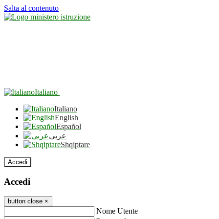
Salta al contenuto
Italiano
Italiano
English
Español
عربى
Shqiptare
Accedi
Accedi
button close
×
Nome Utente