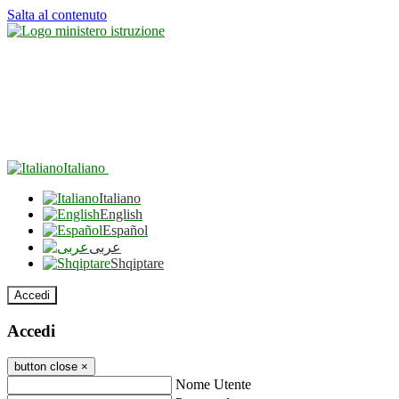
Salta al contenuto
Italiano
Italiano
English
Español
عربى
Shqiptare
Accedi
Accedi
button close
×
Nome Utente