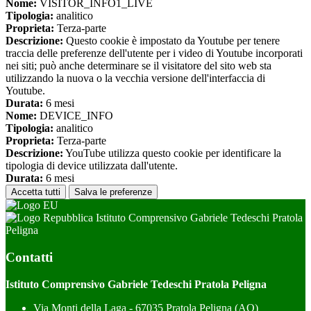
Nome:
VISITOR_INFO1_LIVE
Tipologia:
analitico
Proprieta:
Terza-parte
Descrizione:
Questo cookie è impostato da Youtube per tenere
traccia delle preferenze dell'utente per i video di Youtube incorporati
nei siti; può anche determinare se il visitatore del sito web sta
utilizzando la nuova o la vecchia versione dell'interfaccia di
Youtube.
Durata:
6 mesi
Nome:
DEVICE_INFO
Tipologia:
analitico
Proprieta:
Terza-parte
Descrizione:
YouTube utilizza questo cookie per identificare la
tipologia di device utilizzata dall'utente.
Durata:
6 mesi
Accetta tutti
Salva le preferenze
Istituto Comprensivo Gabriele Tedeschi Pratola
Peligna
Contatti
Istituto Comprensivo Gabriele Tedeschi Pratola Peligna
Via Monti della Laga - 67035 Pratola Peligna (AQ)