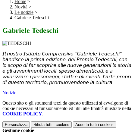
Home
>
Novità
>
Le notizie
>
Gabriele Tedeschi
Gabriele Tedeschi
𝘐𝘭 𝘯𝘰𝘴𝘵𝘳𝘰 𝘐𝘴𝘵𝘪𝘵𝘶𝘵𝘰 𝘊𝘰𝘮𝘱𝘳𝘦𝘯𝘴𝘪𝘷𝘰 “𝘎𝘢𝘣𝘳𝘪𝘦𝘭𝘦 𝘛𝘦𝘥𝘦𝘴𝘤𝘩𝘪”
𝘣𝘢𝘯𝘥𝘪𝘴𝘤𝘦 𝘭𝘢 𝘱𝘳𝘪𝘮𝘢 𝘦𝘥𝘪𝘻𝘪𝘰𝘯𝘦 𝘥𝘦𝘭 𝘗𝘳𝘦𝘮𝘪𝘰 𝘛𝘦𝘥𝘦𝘴𝘤𝘩𝘪, 𝘤𝘰𝘯
𝘭𝘰 𝘴𝘤𝘰𝘱𝘰 𝘥𝘪 𝘧𝘢𝘳 𝘴𝘤𝘰𝘱𝘳𝘪𝘳𝘦 𝘢𝘭𝘭𝘦 𝘯𝘶𝘰𝘷𝘦 𝘨𝘦𝘯𝘦𝘳𝘢𝘻𝘪𝘰𝘯𝘪 𝘭𝘢 𝘴𝘵𝘰𝘳𝘪𝘢
𝘦 𝘨𝘭𝘪 𝘢𝘷𝘷𝘦𝘯𝘪𝘮𝘦𝘯𝘵𝘪 𝘭𝘰𝘤𝘢𝘭𝘪, 𝘴𝘱𝘦𝘴𝘴𝘰 𝘥𝘪𝘮𝘦𝘯𝘵𝘪𝘤𝘢𝘵𝘪, 𝘦 𝘢
𝘷𝘢𝘭𝘰𝘳𝘪𝘻𝘻𝘢𝘳𝘦 𝘪 𝘱𝘦𝘳𝘴𝘰𝘯𝘢𝘨𝘨𝘪, 𝘪 𝘧𝘢𝘵𝘵𝘪 𝘦 𝘨𝘭𝘪 𝘦𝘷𝘦𝘯𝘵𝘪, 𝘭’𝘢𝘳𝘵𝘦 𝘱𝘳𝘰𝘱𝘳𝘪
𝘥𝘪 𝘲𝘶𝘦𝘴𝘵𝘰 𝘵𝘦𝘳𝘳𝘪𝘵𝘰𝘳𝘪𝘰, 𝘱𝘳𝘰𝘮𝘶𝘰𝘷𝘦𝘯𝘥𝘰𝘯𝘦 𝘭𝘢 𝘤𝘶𝘭𝘵𝘶𝘳𝘢.
Notizie
Questo sito o gli strumenti terzi da questo utilizzati si avvalgono di
cookie necessari al funzionamento ed utili alle finalità illustrate nella
COOKIE POLICY
.
Personalizza
Rifiuta tutti
i cookies
Accetta tutti
i cookies
Gestione cookie