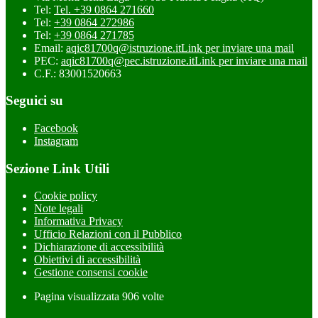
Tel:
Tel. +39 0864 271660
Tel:
+39 0864 272986
Tel:
+39 0864 271785
Email:
aqic81700q@istruzione.it
Link per inviare una mail
PEC:
aqic81700q@pec.istruzione.it
Link per inviare una mail
C.F.: 83001520663
Seguici su
Facebook
Instagram
Sezione Link Utili
Cookie policy
Note legali
Informativa Privacy
Ufficio Relazioni con il Pubblico
Dichiarazione di accessibilità
Obiettivi di accessibilità
Gestione consensi cookie
Pagina visualizzata
906
volte