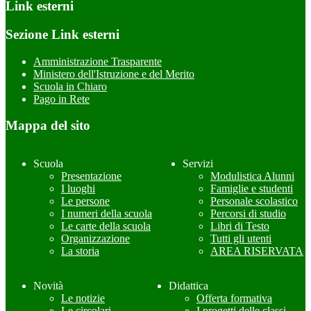
Link esterni
Sezione Link esterni
Amministrazione Trasparente
Ministero dell'Istruzione e del Merito
Scuola in Chiaro
Pago in Rete
Mappa del sito
Scuola
Servizi
Presentazione
Modulistica Alunni
I luoghi
Famiglie e studenti
Le persone
Personale scolastico
I numeri della scuola
Percorsi di studio
Le carte della scuola
Libri di Testo
Organizzazione
Tutti gli utenti
La storia
AREA RISERVATA
Novità
Didattica
Le notizie
Offerta formativa
Le circolari
I progetti delle classi