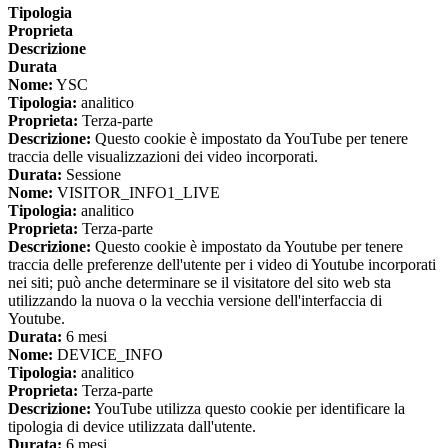
Tipologia
Proprieta
Descrizione
Durata
Nome:
YSC
Tipologia:
analitico
Proprieta:
Terza-parte
Descrizione:
Questo cookie è impostato da YouTube per tenere
traccia delle visualizzazioni dei video incorporati.
Durata:
Sessione
Nome:
VISITOR_INFO1_LIVE
Tipologia:
analitico
Proprieta:
Terza-parte
Descrizione:
Questo cookie è impostato da Youtube per tenere
traccia delle preferenze dell'utente per i video di Youtube incorporati
nei siti; può anche determinare se il visitatore del sito web sta
utilizzando la nuova o la vecchia versione dell'interfaccia di
Youtube.
Durata:
6 mesi
Nome:
DEVICE_INFO
Tipologia:
analitico
Proprieta:
Terza-parte
Descrizione:
YouTube utilizza questo cookie per identificare la
tipologia di device utilizzata dall'utente.
Durata:
6 mesi