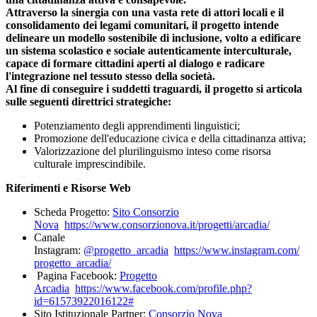
Attraverso la sinergia con una vasta rete di attori locali e il
consolidamento dei legami comunitari, il progetto intende
delineare un modello sostenibile di inclusione, volto a edificare
un sistema scolastico e sociale autenticamente interculturale,
capace di formare cittadini aperti al dialogo e radicare
l'integrazione nel tessuto stesso della società.
Al fine di conseguire i suddetti traguardi, il progetto si articola
sulle seguenti direttrici strategiche:
Potenziamento degli apprendimenti linguistici;
Promozione dell'educazione civica e della cittadinanza attiva;
Valorizzazione del plurilinguismo inteso come risorsa
culturale imprescindibile.
Riferimenti e Risorse Web
Scheda Progetto:
Sito Consorzio
Nova
https://www.consorzionova.it/
progetti/arcadia/
Canale
Instagram:
@progetto_arcadia
https://www.instagram.com/
progetto_arcadia/
Pagina Facebook:
Progetto
Arcadia
https://www.facebook.com/
profile.php?
id=61573922016122#
Sito Istituzionale Partner:
Consorzio Nova