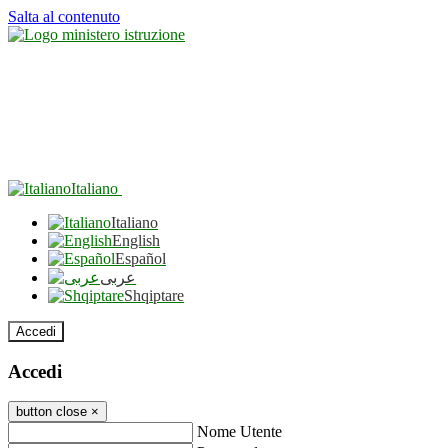
Salta al contenuto
Italiano
Italiano
English
Español
عربى
Shqiptare
Accedi
Accedi
button close
×
Nome Utente