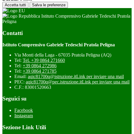
Accetta tutti
Salva le preferenze
Istituto Comprensivo Gabriele Tedeschi Pratola
Peligna
Contatti
Istituto Comprensivo Gabriele Tedeschi Pratola Peligna
Via Monti della Laga - 67035 Pratola Peligna (AQ)
Tel:
Tel. +39 0864 271660
Tel:
+39 0864 272986
Tel:
+39 0864 271785
Email:
aqic81700q@istruzione.it
Link per inviare una mail
PEC:
aqic81700q@pec.istruzione.it
Link per inviare una mail
C.F.: 83001520663
Seguici su
Facebook
Instagram
Sezione Link Utili