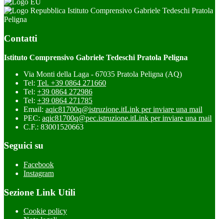
Istituto Comprensivo Gabriele Tedeschi Pratola
Peligna
Contatti
Istituto Comprensivo Gabriele Tedeschi Pratola Peligna
Via Monti della Laga - 67035 Pratola Peligna (AQ)
Tel:
Tel. +39 0864 271660
Tel:
+39 0864 272986
Tel:
+39 0864 271785
Email:
aqic81700q@istruzione.it
Link per inviare una mail
PEC:
aqic81700q@pec.istruzione.it
Link per inviare una mail
C.F.: 83001520663
Seguici su
Facebook
Instagram
Sezione Link Utili
Cookie policy