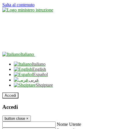
Salta al contenuto
Italiano
Italiano
English
Español
عربى
Shqiptare
Accedi
Accedi
button close
×
Nome Utente