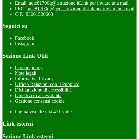
Email:
aqic81700q@istruzione.it
Link per inviare una mail
PEC:
aqic81700q@pec.istruzione.it
Link per inviare una mail
C.F.: 83001520663
Seguici su
Facebook
Instagram
Sezione Link Utili
Cookie policy
Note legali
Informativa Privacy
Ufficio Relazioni con il Pubblico
Dichiarazione di accessibilità
Obiettivi di accessibilità
Gestione consensi cookie
Pagina visualizzata
451
volte
Link esterni
Sezione Link esterni