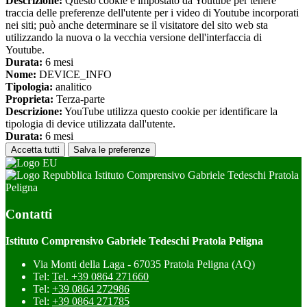
Descrizione:
Questo cookie è impostato da Youtube per tenere
traccia delle preferenze dell'utente per i video di Youtube incorporati
nei siti; può anche determinare se il visitatore del sito web sta
utilizzando la nuova o la vecchia versione dell'interfaccia di
Youtube.
Durata:
6 mesi
Nome:
DEVICE_INFO
Tipologia:
analitico
Proprieta:
Terza-parte
Descrizione:
YouTube utilizza questo cookie per identificare la
tipologia di device utilizzata dall'utente.
Durata:
6 mesi
Accetta tutti
Salva le preferenze
Istituto Comprensivo Gabriele Tedeschi Pratola
Peligna
Contatti
Istituto Comprensivo Gabriele Tedeschi Pratola Peligna
Via Monti della Laga - 67035 Pratola Peligna (AQ)
Tel:
Tel. +39 0864 271660
Tel:
+39 0864 272986
Tel:
+39 0864 271785