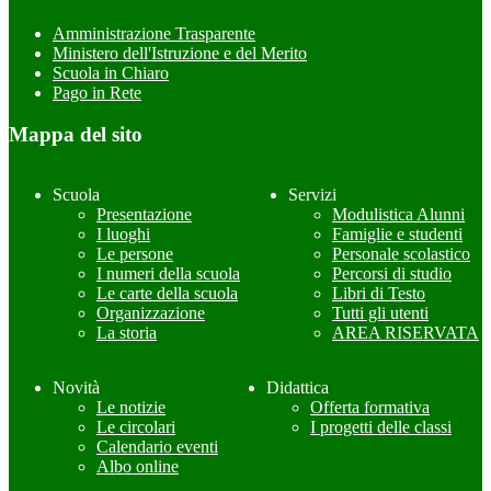
Amministrazione Trasparente
Ministero dell'Istruzione e del Merito
Scuola in Chiaro
Pago in Rete
Mappa del sito
Scuola
Servizi
Presentazione
Modulistica Alunni
I luoghi
Famiglie e studenti
Le persone
Personale scolastico
I numeri della scuola
Percorsi di studio
Le carte della scuola
Libri di Testo
Organizzazione
Tutti gli utenti
La storia
AREA RISERVATA
Novità
Didattica
Le notizie
Offerta formativa
Le circolari
I progetti delle classi
Calendario eventi
Albo online