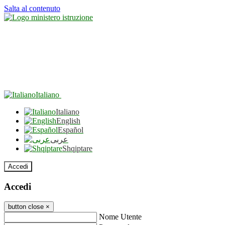
Salta al contenuto
Italiano
Italiano
English
Español
عربى
Shqiptare
Accedi
Accedi
button close
×
Nome Utente