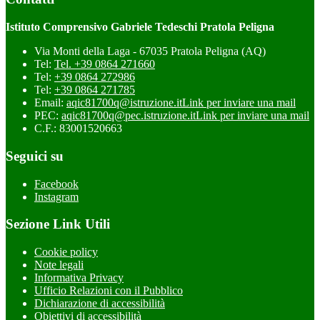
Istituto Comprensivo Gabriele Tedeschi Pratola Peligna
Via Monti della Laga - 67035 Pratola Peligna (AQ)
Tel:
Tel. +39 0864 271660
Tel:
+39 0864 272986
Tel:
+39 0864 271785
Email:
aqic81700q@istruzione.it
Link per inviare una mail
PEC:
aqic81700q@pec.istruzione.it
Link per inviare una mail
C.F.: 83001520663
Seguici su
Facebook
Instagram
Sezione Link Utili
Cookie policy
Note legali
Informativa Privacy
Ufficio Relazioni con il Pubblico
Dichiarazione di accessibilità
Obiettivi di accessibilità