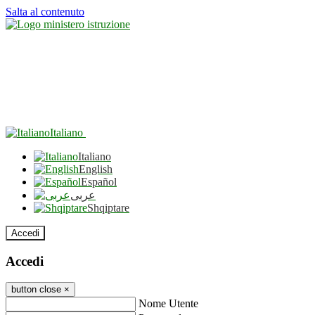
Salta al contenuto
Italiano
Italiano
English
Español
عربى
Shqiptare
Accedi
Accedi
button close
×
Nome Utente