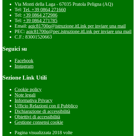
Via Monti della Laga - 67035 Pratola Peligna (AQ)
Tel:
Tel. +39 0864 271660
Tel:
+39 0864 272986
Tel:
+39 0864 271785
Email:
aqic81700q@istruzione.it
Link per inviare una mail
PEC:
aqic81700q@pec.istruzione.it
Link per inviare una mail
C.F.: 83001520663
Seguici su
Facebook
Instagram
Sezione Link Utili
Cookie policy
Note legali
Informativa Privacy
Ufficio Relazioni con il Pubblico
Dichiarazione di accessibilità
Obiettivi di accessibilità
Gestione consensi cookie
Pagina visualizzata
2018
volte